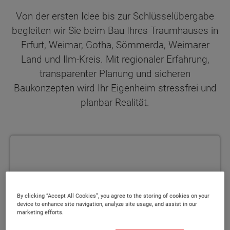
Von der ersten Idee bis zur Schlüsselübergabe
begleiten wir Sie beim Bau Ihres Traumhauses in
Erfurt, Weimar, Gotha, Sömmerda, Weimarer
Land und Ilm-Kreis. Mit regionaler Erfahrung,
transparenter Planung und sicheren
Baukonzepten wird Ihr Eigenheim stressfrei und
planbar Realität.
Schlüsselfertiges Bauen in Thüringen
By clicking “Accept All Cookies”, you agree to the storing of cookies on your
device to enhance site navigation, analyze site usage, and assist in our
marketing efforts.