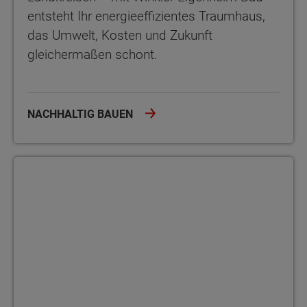
entsteht Ihr energieeffizientes Traumhaus,
das Umwelt, Kosten und Zukunft
gleichermaßen schont.
NACHHALTIG BAUEN
Hausbau in Thüringen – Ihre Checkliste von Planung bis Einzug