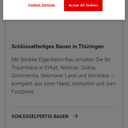
Cookies Settings
Accept All Cookies
Schlüsselfertiges Bauen in Thüringen
Mit Winkler Eigenheim-Bau erhalten Sie Ihr
Traumhaus in Erfurt, Weimar, Gotha,
Sömmerda, Weimarer Land und Ilm-Kreis –
komplett aus einer Hand, stressfrei und zum
Festpreis.
SCHLÜSSELFERTIG BAUEN