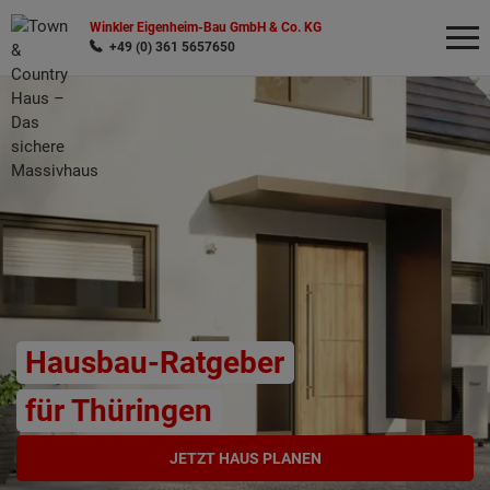
Winkler Eigenheim-Bau GmbH & Co. KG
+49 (0) 361 5657650
Wonach möchten Sie suchen?
Hausbau-Ratgeber
für Thüringen
JETZT HAUS PLANEN