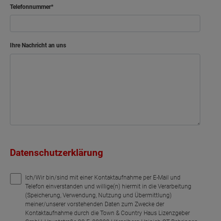
Telefonnummer
Bad
Flur
Ihre Nachricht an uns
Abstellraum
Netto-Raumfläche
47.28
Datenschutzerklärung
Ich/Wir bin/sind mit einer Kontaktaufnahme per E-Mail und
Telefon einverstanden und willige(n) hiermit in die Verarbeitung
(Speicherung, Verwendung, Nutzung und Übermittlung)
meiner/unserer vorstehenden Daten zum Zwecke der
Kontaktaufnahme durch die Town & Country Haus Lizenzgeber