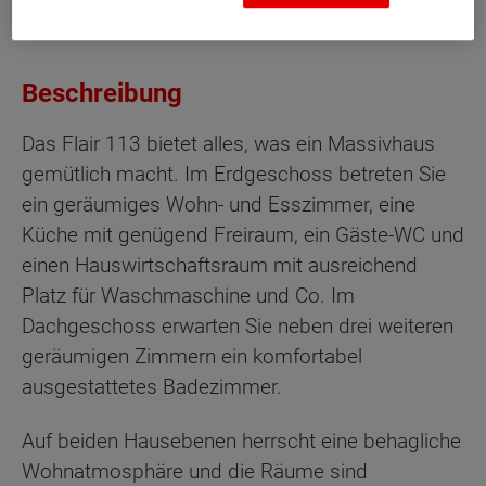
Beschreibung
Das Flair 113 bietet alles, was ein Massivhaus
gemütlich macht. Im Erdgeschoss betreten Sie
ein geräumiges Wohn- und Esszimmer, eine
Küche mit genügend Freiraum, ein Gäste-WC und
einen Hauswirtschaftsraum mit ausreichend
Platz für Waschmaschine und Co. Im
Dachgeschoss erwarten Sie neben drei weiteren
geräumigen Zimmern ein komfortabel
ausgestattetes Badezimmer.
Auf beiden Hausebenen herrscht eine behagliche
Wohnatmosphäre und die Räume sind