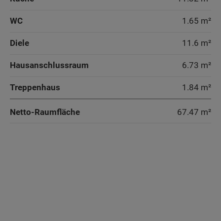
Sonderausstattung
Sonderausstattung
WC
1.65 m²
Energiestandard EH 40
Wand und Fassade Klinker - Flair 113
Diele
11.6 m²
Energiestandard EH 40
Hausanschlussraum
6.73 m²
Treppenhaus
1.84 m²
Netto-Raumfläche
67.47
m²
Wohnen
Wohnen
Wohnen
Küche
Küche
Küche
Kind
WC
WC
WC
Diele
Diele