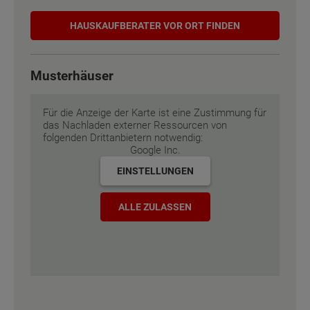
Etagen
Etagen
2
2
Hauskaufberater
HAUSKAUF­BERATER VOR ORT FINDEN
Außenmaße
Außenmaße
8.5 m x 9.13 m
8.5 m x 9.13 m
Musterhäuser
Energiestandard
Energiestandard
EH 55 GEG
EH 55 GEG
Für die Anzeige der Karte ist eine Zustimmung für
Inklusivausstattung
Inklusivausstattung
das Nachladen externer Ressourcen von
folgenden Drittanbietern notwendig:
Google Inc.
EINSTELLUNGEN
ALLE ZULASSEN