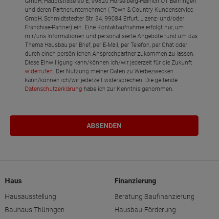
GmbH, Hauptstraße 90 E, 99820 Hörselberg-Hainich OT Behringen
und deren Partnerunternehmen ( Town & Country Kundenservice
GmbH, Schmidtstedter Str. 34, 99084 Erfurt, Lizenz- und/oder
Franchise-Partner) ein. Eine Kontaktaufnahme erfolgt nur, um
mir/uns Informationen und personalisierte Angebote rund um das
Thema Hausbau per Brief, per E-Mail, per Telefon, per Chat oder
durch einen persönlichen Ansprechpartner zukommen zu lassen.
Diese Einwilligung kann/können ich/wir jederzeit für die Zukunft
widerrufen
. Der Nutzung meiner Daten zu Werbezwecken
kann/können ich/wir jederzeit widersprechen. Die geltende
Datenschutzerklärung
habe ich zur Kenntnis genommen.
Haus
Finanzierung
Hausausstellung
Beratung Baufinanzierung
Bauhaus Thüringen
Hausbau-Förderung