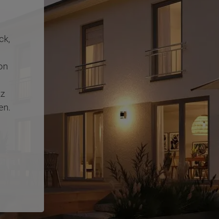
ck,
on
tz
en.