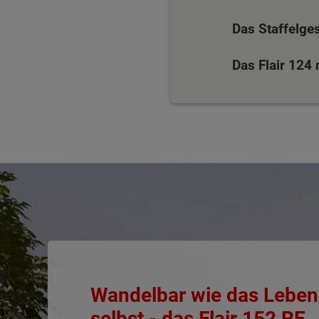
Das Staffelge
Das Flair 124
Wonach möch
Wandelbar wie das Leben
selbst - das Flair 152 RE