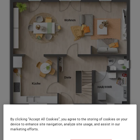
Alle 40 Massivhaustypen bieten Ihnen mehrere Grundriss-
By clicking “Accept All Cookies”, you agree to the storing of cookies on your
Varianten und somit ein Höchstmaß an Flexibilität.
device to enhance site navigation, analyze site usage, and assist in our
marketing efforts.