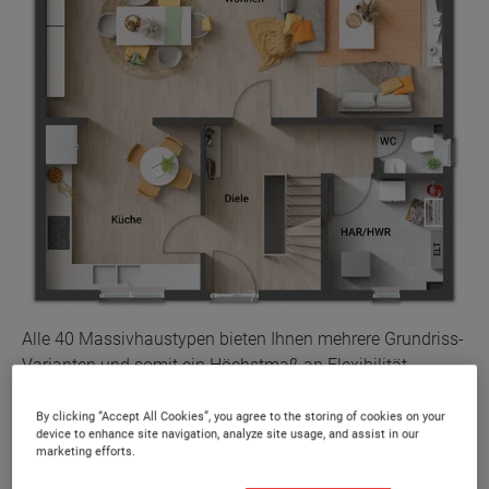
Alle 40 Massivhaustypen bieten Ihnen mehrere Grundriss-
Varianten und somit ein Höchstmaß an Flexibilität.
By clicking “Accept All Cookies”, you agree to the storing of cookies on your
Unsere Massivhäuser sind werthaltig,
device to enhance site navigation, analyze site usage, and assist in our
marketing efforts.
erschwinglich und dank flexibler Grundrisse an