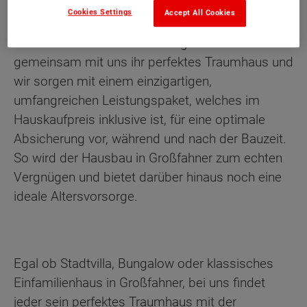
jede Lebenssituation anpassbar. Eine große
Cookies Settings
Accept All Cookies
Ausstattungsvielfalt der Häuser sorgt dabei für
Individualität. Bauherren konfigurieren
gemeinsam mit uns ihr perfektes Traumhaus und
wir sorgen mit einem einzigartigen,
umfangreichen Leistungspaket, welches im
Hauskaufpreis inklusive ist, für eine optimale
Absicherung vor, während und nach der Bauzeit.
So wird der Hausbau in Großfahner zum echten
Vergnügen und bietet darüber hinaus noch eine
ideale Altersvorsorge.
Egal ob Stadtvilla, Bungalow oder klassisches
Einfamilienhaus in Großfahner, bei uns findet
jeder sein perfektes Traumhaus mit der