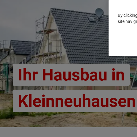
By clickin
site navig
Ihr Hausbau in
Kleinneuhausen