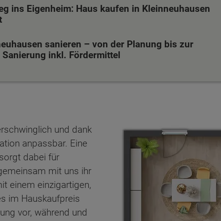
eg ins Eigenheim: Haus kaufen in Kleinneuhausen
t
neuhausen sanieren – von der Planung bis zur
Sanierung inkl. Fördermittel
erschwinglich und dank
uation anpassbar. Eine
sorgt dabei für
n gemeinsam mit uns ihr
t einem einzigartigen,
es im Hauskaufpreis
ten Sie suchen?
erung vor, während und