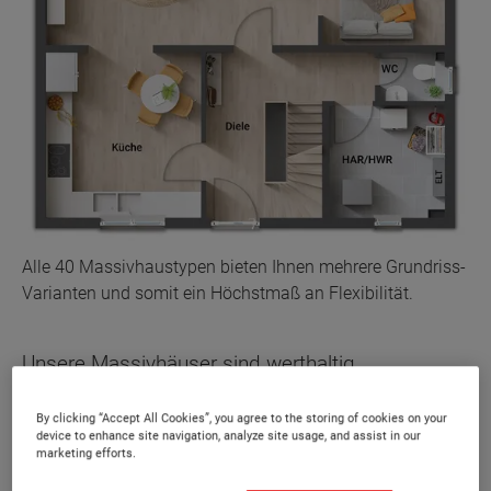
Alle 40 Massivhaustypen bieten Ihnen mehrere Grundriss-
Varianten und somit ein Höchstmaß an Flexibilität.
Unsere Massivhäuser sind werthaltig,
erschwinglich und dank flexibler Grundrisse an
By clicking “Accept All Cookies”, you agree to the storing of cookies on your
jede Lebenssituation anpassbar. Eine große
device to enhance site navigation, analyze site usage, and assist in our
Ausstattungsvielfalt der Häuser sorgt dabei für
marketing efforts.
Individualität. Bauherren konfigurieren