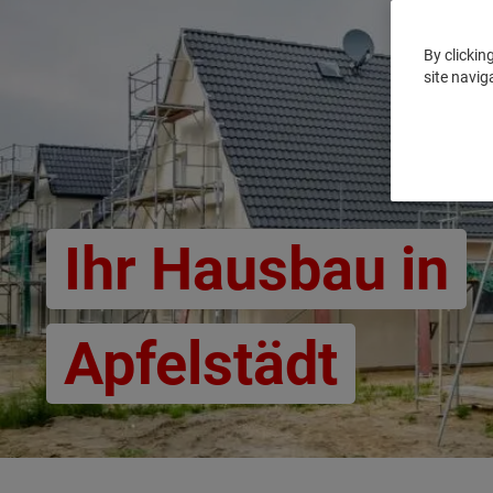
By clickin
site navig
Ihr Hausbau in
Apfelstädt