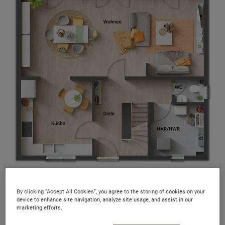
Alle 40 Massivhaustypen bieten Ihnen mehrere Grundriss-
Varianten und somit ein Höchstmaß an Flexibilität.
By clicking “Accept All Cookies”, you agree to the storing of cookies on your
device to enhance site navigation, analyze site usage, and assist in our
marketing efforts.
Unsere Massivhäuser sind werthaltig,