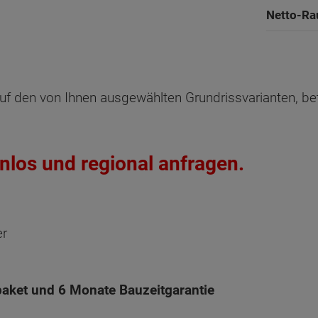
Netto-Ra
Küche
Wohnen 
Oberges
Dachges
uf den von Ihnen ausgewählten Grundrissvarianten, be
WC
Reihenend
Reihenend
Mit
Mit
Hausans
nlos und regional anfragen.
Netto-R
Netto-R
Flur
Ankleide
Gast
Netto-Ra
er
Arbeiten
Kind
Schlafen
Abstellr
aket und 6 Monate Bauzeitgarantie
Bad
Flur