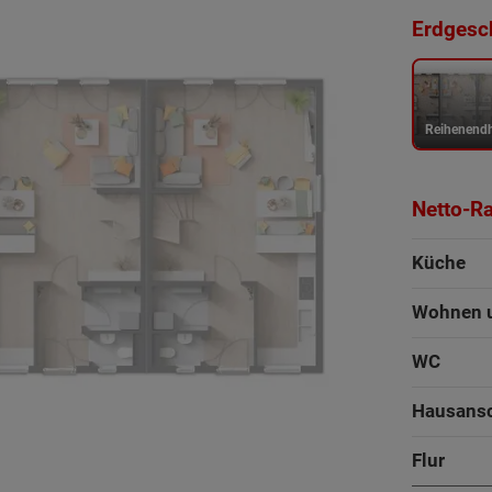
Erdgesch
Reihenend
Netto-R
Küche
Wohnen 
WC
Hausans
Flur