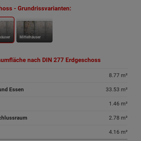
oss - Grundrissvarianten:
häuser
Mittelhäuser
aumfläche nach DIN 277 Erdgeschoss
8.77 m²
und Essen
33.53 m²
1.46 m²
chlussraum
2.78 m²
4.16 m²