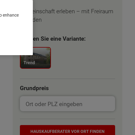
Gemeinschaft erleben – mit Freiraum
 to enhance
für jeden
Wählen Sie eine Variante:
Trend
Grundpreis
Hauskaufberater
HAUSKAUF­BERATER VOR ORT FINDEN