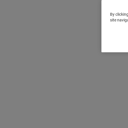
By clickin
site navig