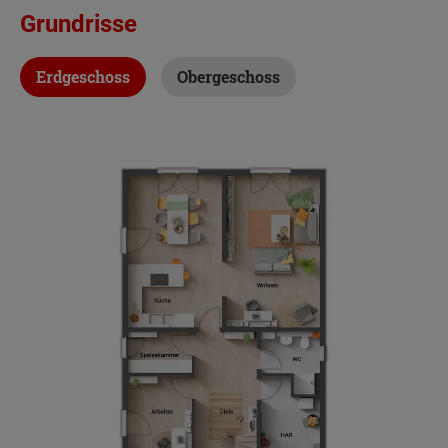
Grundrisse
Etagen
2
Erdgeschoss
Obergeschoss
Außenmaße
8.75 m x 13.25 m
Energiestandard
EH 55 GEG
Inklusivausstattung