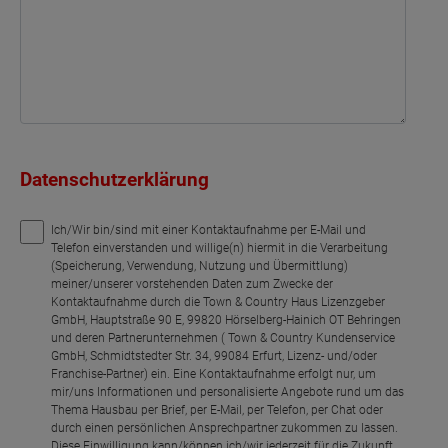
Bad
Flur
Dachterrasse
Flur
Bad
Netto-Raumfläche
63.83
Netto-Raumfläche
Netto-Raumfläche
99.15
86.04
Datenschutzerklärung
Ich/Wir bin/sind mit einer Kontaktaufnahme per E-Mail und
Telefon einverstanden und willige(n) hiermit in die Verarbeitung
(Speicherung, Verwendung, Nutzung und Übermittlung)
meiner/unserer vorstehenden Daten zum Zwecke der
Kontaktaufnahme durch die Town & Country Haus Lizenzgeber
GmbH, Hauptstraße 90 E, 99820 Hörselberg-Hainich OT Behringen
und deren Partnerunternehmen ( Town & Country Kundenservice
GmbH, Schmidtstedter Str. 34, 99084 Erfurt, Lizenz- und/oder
Franchise-Partner) ein. Eine Kontaktaufnahme erfolgt nur, um
mir/uns Informationen und personalisierte Angebote rund um das
Thema Hausbau per Brief, per E-Mail, per Telefon, per Chat oder
durch einen persönlichen Ansprechpartner zukommen zu lassen.
Diese Einwilligung kann/können ich/wir jederzeit für die Zukunft