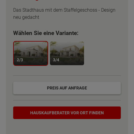
Das Stadthaus mit dem Staffelgeschoss - Design
neu gedacht
Wählen Sie eine Variante:
2/3
3/4
PREIS AUF ANFRAGE
Hauskaufberater
Basisinformation
HAUSKAUF­BERATER VOR ORT FINDEN
Netto-Raumfläche nach DIN 277
151 - 198 m²