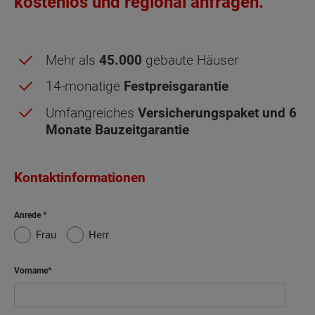
kostenlos und regional anfragen.
Hausanschlussraum
Sonderausstattung
Diele
Mehr als
45.000
gebaute Häuser
Energiestandard EH 40
Netto-Raumfläche
87.05
14-monatige
Festpreisgarantie
Umfangreiches
Versicherungspaket und 6
Monate Bauzeitgarantie
Kontaktinformationen
2/3
3/4
Obergeschoss - Grundrissvarianten:
Staffelgeschoss
Staffelgeschoss
Anrede
2/3
mit
3/4
mit
Staffelgeschoss
Dachterrasse
Staffelgeschoss
Dachterrasse
Frau
Herr
Vorname
Netto-Raumfläche nach DIN 277 Obergeschoss
Schlafen
15.36 m²