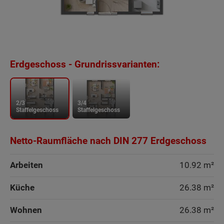
Erdgeschoss - Grundrissvarianten:
2/3
3/4
Staffelgeschoss
Staffelgeschoss
Netto-Raumfläche nach DIN 277 Erdgeschoss
Arbeiten
10.92 m²
Beschreibung
Küche
26.38 m²
Stadthäuser sind nach wie vor besonders
Wohnen
26.38 m²
beliebt. Aber nicht jeder Bauherr wünscht sich ein