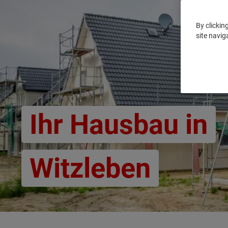
By clickin
site navig
Ihr Hausbau in
Witzleben