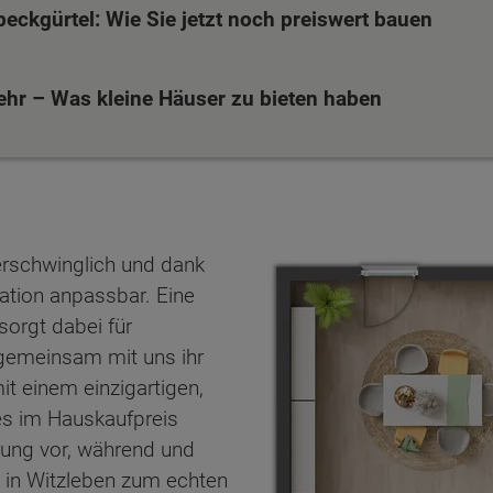
ckgürtel: Wie Sie jetzt noch preiswert bauen
ehr – Was kleine Häuser zu bieten haben
erschwinglich und dank
uation anpassbar. Eine
sorgt dabei für
n gemeinsam mit uns ihr
t einem einzigartigen,
es im Hauskaufpreis
ten Sie suchen?
erung vor, während und
 in Witzleben zum echten