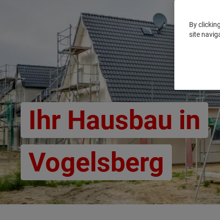
By clickin
site navig
Ihr Hausbau in
Vogelsberg