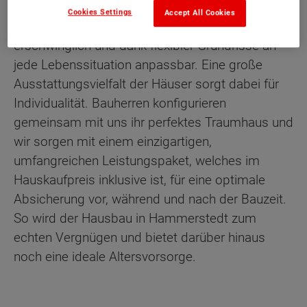
Cookies Settings
Accept All Cookies
Unsere Massivhäuser sind werthaltig,
erschwinglich und dank flexibler Grundrisse an
jede Lebenssituation anpassbar. Eine große
Ausstattungsvielfalt der Häuser sorgt dabei für
Individualität. Bauherren konfigurieren
gemeinsam mit uns ihr perfektes Traumhaus und
wir sorgen mit einem einzigartigen,
umfangreichen Leistungspaket, welches im
Hauskaufpreis inklusive ist, für eine optimale
Absicherung vor, während und nach der Bauzeit.
So wird der Hausbau in Hammerstedt zum
echten Vergnügen und bietet darüber hinaus
noch eine ideale Altersvorsorge.