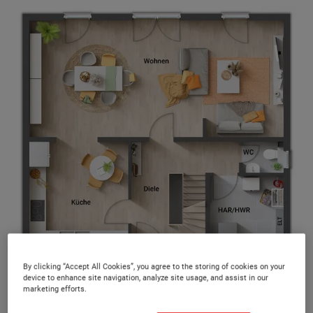
By clicking “Accept All Cookies”, you agree to the storing of cookies on your
Alle 40 Massivhaustypen bieten Ihnen mehrere Grundriss-
device to enhance site navigation, analyze site usage, and assist in our
marketing efforts.
Varianten und somit ein Höchstmaß an Flexibilität.