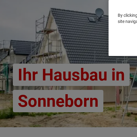
By clickin
site navig
Ihr Hausbau in
Sonneborn