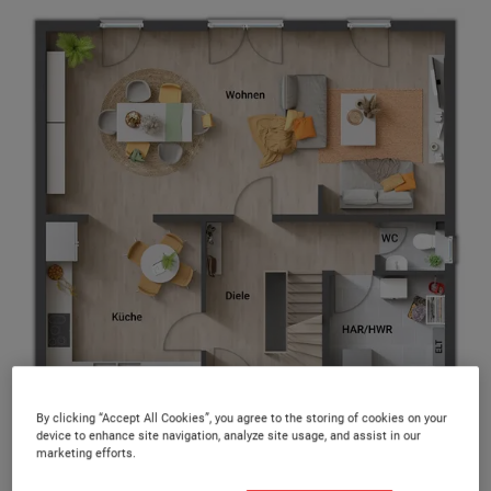
By clicking “Accept All Cookies”, you agree to the storing of cookies on your
Alle 40 Massivhaustypen bieten Ihnen mehrere Grundriss-
device to enhance site navigation, analyze site usage, and assist in our
marketing efforts.
Varianten und somit ein Höchstmaß an Flexibilität.