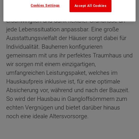
Cookies Settings
Accept All Cookies
Unsere Massivhäuser sind werthaltig,
erschwinglich und dank flexibler Grundrisse an
jede Lebenssituation anpassbar. Eine große
Ausstattungsvielfalt der Häuser sorgt dabei für
Individualität. Bauherren konfigurieren
gemeinsam mit uns ihr perfektes Traumhaus und
wir sorgen mit einem einzigartigen,
umfangreichen Leistungspaket, welches im
Hauskaufpreis inklusive ist, für eine optimale
Absicherung vor, während und nach der Bauzeit.
So wird der Hausbau in Gangloffsömmern zum
echten Vergnügen und bietet darüber hinaus
noch eine ideale Altersvorsorge.