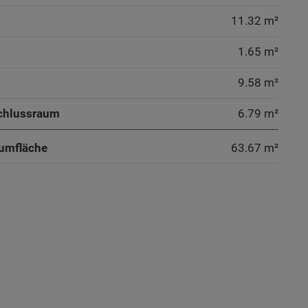
11.32 m²
1.65 m²
9.58 m²
chlussraum
6.79 m²
umfläche
63.67
m²
chlussraum