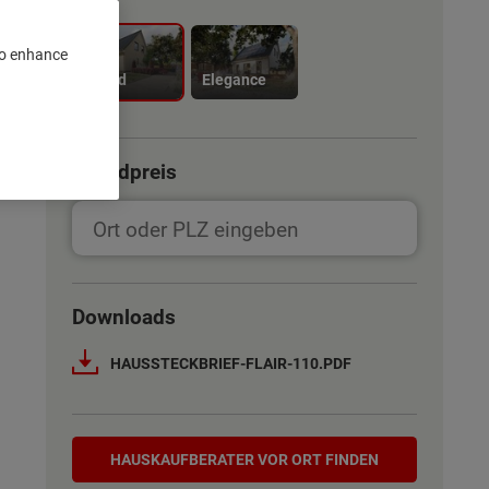
 to enhance
Trend
Elegance
Grundpreis
Downloads
HAUSSTECKBRIEF-FLAIR-110.PDF
Hauskaufberater
HAUSKAUF­BERATER VOR ORT FINDEN