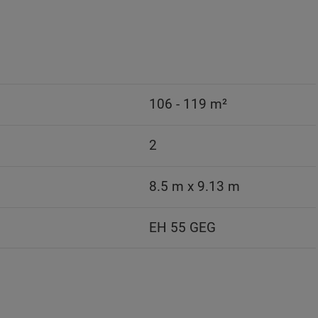
106 - 119 m²
2
8.5 m x 9.13 m
EH 55 GEG