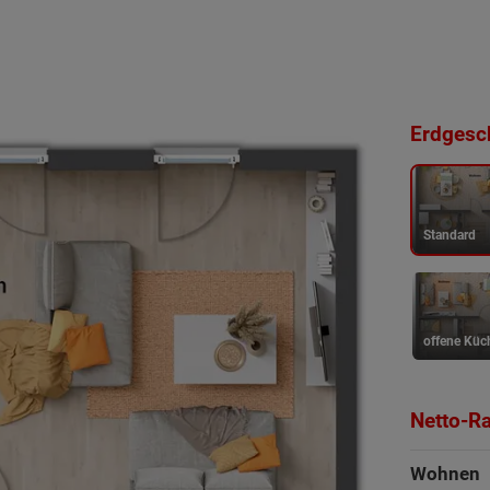
Erdgesch
Standard
offene Küc
Netto-R
Wohnen