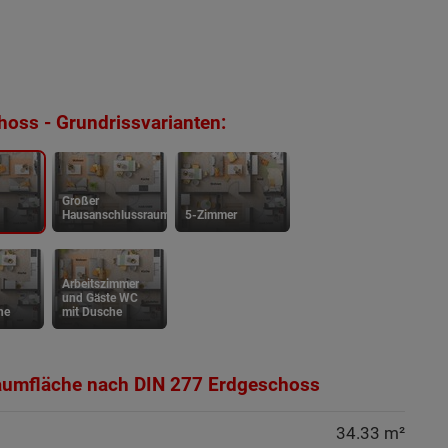
oss - Grundrissvarianten:
Großer
Hausanschlussraum
5-Zimmer
Arbeitszimmer
und Gäste WC
he
mit Dusche
aumfläche nach DIN 277 Erdgeschoss
34.33 m²