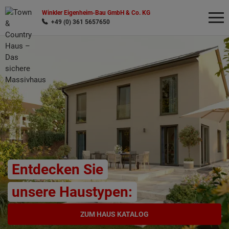
Winkler Eigenheim-Bau GmbH & Co. KG
+49 (0) 361 5657650
Wonach möchten Sie suchen?
Entdecken Sie
unsere Haustypen:
ZUM HAUS KATALOG