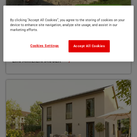
Einfamilienhäuser
By clicking “Accept All Cookies”, you agree to the storing of cookies on your
Das eigene Zuhause - kompakt, flexibel,
device to enhance site navigation, analyze site usage, and assist in our
marketing efforts.
sicher und massiv
Cookies Settings
Accept All Cookies
EINFAMILIENHÄUSER
Urbanes Wohnflair genießen - elegant, zeitlos und dennoch gemü