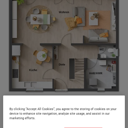
Alle 40 Massivhaustypen bieten Ihnen mehrere Grundriss-
Varianten und somit ein Höchstmaß an Flexibilität.
By clicking “Accept All Cookies”, you agree to the storing of cookies on your
device to enhance site navigation, analyze site usage, and assist in our
marketing efforts.
Unsere Massivhäuser sind werthaltig,