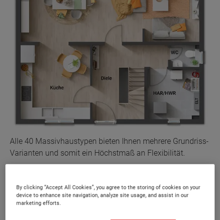
Alle 40 Massivhaustypen bieten Ihnen mehrere Grundriss-
Varianten und somit ein Höchstmaß an Flexibilität.
Unsere Massivhäuser sind werthaltig,
By clicking “Accept All Cookies”, you agree to the storing of cookies on your
device to enhance site navigation, analyze site usage, and assist in our
erschwinglich und dank flexibler Grundrisse an
marketing efforts.
jede Lebenssituation anpassbar. Eine große