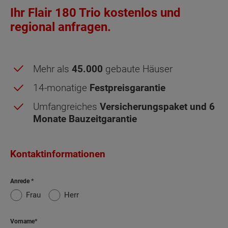
Ihr Flair 180 Trio kostenlos und
regional anfragen.
Mehr als
45.000
gebaute Häuser
14-monatige
Festpreisgarantie
Umfangreiches
Versicherungspaket und 6
Monate Bauzeitgarantie
Obergeschoss (2 Wohnungen) -
Kontaktinformationen
Grundrissvarianten:
Standard
Balkon
Anrede
Frau
Herr
Netto-Raumfläche nach DIN 277 Obergeschoss
Vorname
(2 Wohnungen)