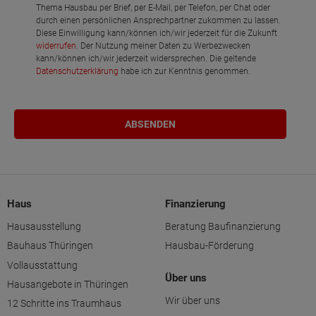
Schlafen
Thema Hausbau per Brief, per E-Mail, per Telefon, per Chat oder
durch einen persönlichen Ansprechpartner zukommen zu lassen.
Diese Einwilligung kann/können ich/wir jederzeit für die Zukunft
Bad
widerrufen
. Der Nutzung meiner Daten zu Werbezwecken
kann/können ich/wir jederzeit widersprechen. Die geltende
Netto-Raumfläche
94.04
Datenschutzerklärung
habe ich zur Kenntnis genommen.
Haus
Finanzierung
Hausausstellung
Beratung Baufinanzierung
Bauhaus Thüringen
Hausbau-Förderung
Vollausstattung
Über uns
Hausangebote in Thüringen
Wir über uns
12 Schritte ins Traumhaus