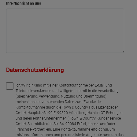
Bad
6.65 m²
Ihre Nachricht an uns
Netto-Raumfläche
94.06
m²
Wohnen
Flur
Küche
Datenschutzerklärung
Bad
Schlafen
Ich/Wir bin/sind mit einer Kontaktaufnahme per E-Mail und
Telefon einverstanden und willige(n) hiermit in die Verarbeitung
(Speicherung, Verwendung, Nutzung und Übermittlung)
Wohnen
meiner/unserer vorstehenden Daten zum Zwecke der
Kontaktaufnahme durch die Town & Country Haus Lizenzgeber
Flur
GmbH, Hauptstraße 90 E, 99820 Hörselberg-Hainich OT Behringen
und deren Partnerunternehmen ( Town & Country Kundenservice
GmbH, Schmidtstedter Str. 34, 99084 Erfurt, Lizenz- und/oder
Küche
Franchise-Partner) ein. Eine Kontaktaufnahme erfolgt nur, um
mir/uns Informationen und personalisierte Angebote rund um das