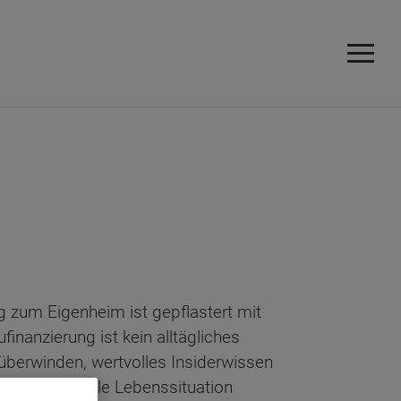
g zum Eigenheim ist gepflastert mit
inanzierung ist kein alltägliches
 überwinden, wertvolles Insiderwissen
hre individuelle Lebenssituation