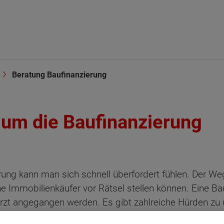
Beratung Baufinanzierung
 um die Baufinanzierung
rung kann man sich schnell überfordert fühlen. Der We
 Immobilienkäufer vor Rätsel stellen können. Eine Bauf
türzt angegangen werden. Es gibt zahlreiche Hürden zu
on Tipps und Tricks zu beachten, um die optimale, auf I