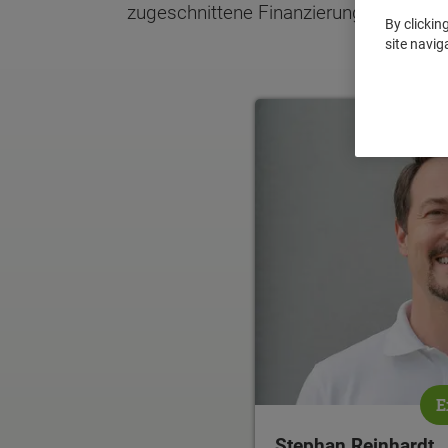
zugeschnittene Finanzierung zu finden!
By clickin
site navig
E
Stephan Reinhardt