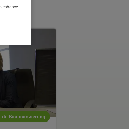
 to enhance
rte Baufinanzierung