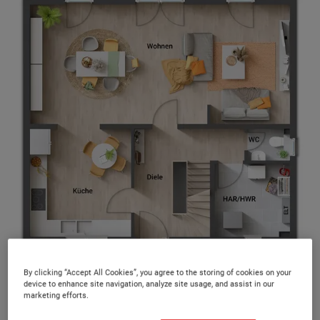
Alle 40 Massivhaustypen bieten Ihnen mehrere Grundriss-
By clicking “Accept All Cookies”, you agree to the storing of cookies on your
Varianten und somit ein Höchstmaß an Flexibilität.
device to enhance site navigation, analyze site usage, and assist in our
marketing efforts.