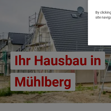
By clickin
site navig
Ihr Hausbau in
Mühlberg