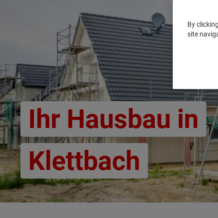
By clickin
site navig
Ihr Hausbau in
Klettbach