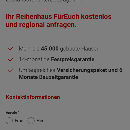
Ihr Reihenhaus FürEuch kostenlos
und regional anfragen.
Mehr als
45.000
gebaute Häuser
Obergeschoss - Grundrissvarianten:
Mitte-
14-monatige
Festpreisgarantie
Links
Umfangreiches
Versicherungspaket und 6
Monate Bauzeitgarantie
Netto-Raumfläche nach DIN 277 Obergeschoss
Schlafen
14.09 m²
Kontaktinformationen
Kind
9.29 m²
Anrede
Frau
Herr
Kind 2
9.29 m²