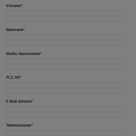
Bad
8.29 m²
Vorname
Flur
9.76 m²
Nachname
Netto-Raumfläche
50.72
m²
Straße, Hausnummer
PLZ, Ort
E-Mail-Adresse
Telefonnummer