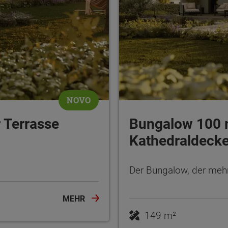
NOVO
 Terrasse
Bungalow 100 m
Kathedraldeck
Der Bungalow, der mehr
MEHR
149 m²