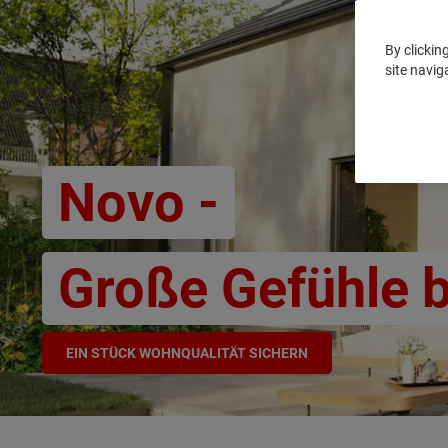
By clickin
site navig
Novo -
Große Gefühle 
EIN STÜCK WOHNQUALITÄT SICHERN