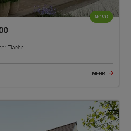
NOVO
00
ner Fläche
MEHR