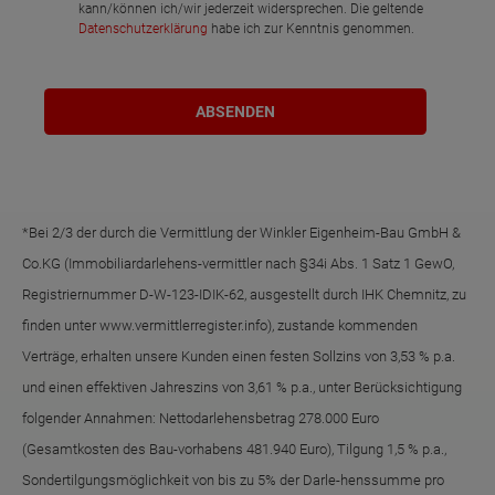
kann/können ich/wir jederzeit widersprechen. Die geltende
Datenschutzerklärung
habe ich zur Kenntnis genommen.
*Bei 2/3 der durch die Vermittlung der Winkler Eigenheim-Bau GmbH &
Co.KG (Immobiliardarlehens-vermittler nach §34i Abs. 1 Satz 1 GewO,
Registriernummer D-W-123-IDIK-62, ausgestellt durch IHK Chemnitz, zu
finden unter www.vermittlerregister.info), zustande kommenden
Verträge, erhalten unsere Kunden einen festen Sollzins von 3,53 % p.a.
und einen effektiven Jahreszins von 3,61 % p.a., unter Berücksichtigung
folgender Annahmen: Nettodarlehensbetrag 278.000 Euro
(Gesamtkosten des Bau-vorhabens 481.940 Euro), Tilgung 1,5 % p.a.,
Sondertilgungsmöglichkeit von bis zu 5% der Darle-henssumme pro