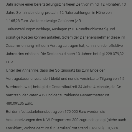
Jahr sowie einer bereitstellungszinsfreien Zeit von mind. 12 Monaten, 10
Jahre Soll-zinsbindung, pro Jahr 12 Ratenzahlungen in Höhe von
1.165,28 Euro. Weitere etwaige Gebühren (z.B.
Teilauszahlungszuschläge, Auslagen (z.B. Grundbuchkosten)) und
sonstige Kosten können anfallen. Sofern der Darlehensnehmer diese im
Zusammenhang mit dem Vertrag zu tragen hat, kann sich der effektive
Jahreszins erhöhen. Die Restschuld nach 10 Jahren beträgt 228.079,32
EUR.
Unter der Annahme, dass der Sollzinssatz bis zum Ende der
Vertragsdauer unverändert bleibt und nur die vereinbarte Tilgung von 1,5
% erbracht wird, beträgt die Gesamtlaufzeit 34 Jahre 4 Monate, die Ge-
samtzahl der Raten 412 und der zu zahlende Gesamtbetrag ist
480.095,36 Euro.
Bei dem Nettodarlehensbetrag von 170.000 Euro werden die
Voraussetzungen des KfW-Programms 300 zugrunde gelegt (siehe auch
Merkblatt „Wohneigentum für Familien“ mit Stand 10/2023) – 0,58 %