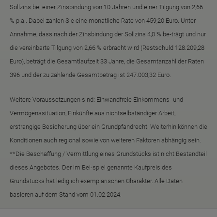
Sollzins bei einer Zinsbindung von 10 Jahren und einer Tilgung von 2,66
% p.a.. Dabei zahlen Sie eine monatliche Rate von 459,20 Euro. Unter
Annahme, dass nach der Zinsbindung der Sollzins 4,0 % be-trägt und nur
die vereinbarte Tilgung von 2,66 % erbracht wird (Restschuld 128.209,28
Euro), beträgt die Gesamtlaufzeit 33 Jahre, die Gesamtanzahl der Raten
396 und der zu zahlende Gesamtbetrag ist 247.003,32 Euro.
Weitere Voraussetzungen sind: Einwandfreie Einkommens- und
Vermögenssituation, Einkünfte aus nichtselbständiger Arbeit,
erstrangige Besicherung über ein Grundpfandrecht. Weiterhin können die
Konditionen auch regional sowie von weiteren Faktoren abhängig sein.
**Die Beschaffung / Vermittlung eines Grundstücks ist nicht Bestandteil
dieses Angebotes. Der im Bei-spiel genannte Kaufpreis des
Grundstücks hat lediglich exemplarischen Charakter. Alle Daten
basieren auf dem Stand vom 01.02.2024.