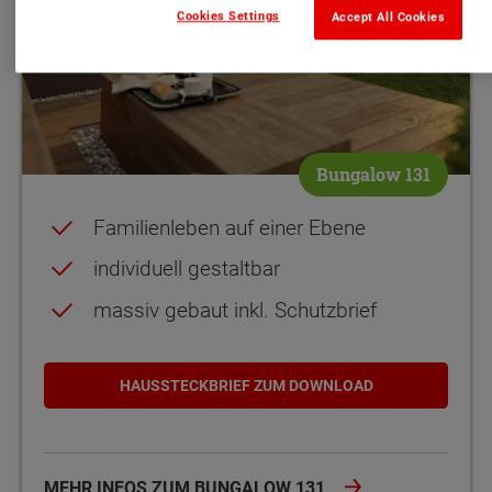
Cookies Settings
Accept All Cookies
Bungalow 131
Familienleben auf einer Ebene
individuell gestaltbar
massiv gebaut inkl. Schutzbrief
HAUSSTECKBRIEF ZUM DOWNLOAD
MEHR INFOS ZUM BUNGALOW 131