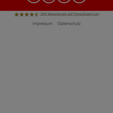
3501
Bewertungen auf ProvenExpert.com
Impressum
Datenschutz
Town &Country Haus Lizenzgeber GmbH